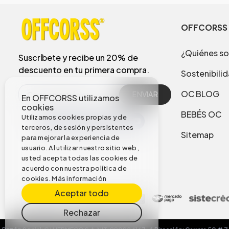
OFFCORSS
¿Quiénes s
Suscríbete y recibe un 20% de
descuento en tu primera compra.
Sostenibili
OC BLOG
ENVIAR
En OFFCORSS utilizamos
cookies
BEBÉS OC
Utilizamos cookies propias y de
terceros, de sesión y persistentes
Sitemap
para mejorar la experiencia de
usuario. Al utilizar nuestro sitio web,
usted acepta todas las cookies de
acuerdo con nuestra política de
cookies.
Más información
Aceptar todo
Rechazar