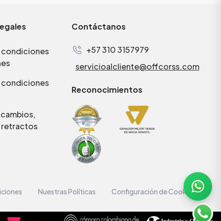
legales
Contáctanos
+57 310 3157979
 condiciones
nes
servicioalcliente@offcorss.com
 condiciones
Reconocimientos
e cambios,
 retractos
iciones
Nuestras Políticas
Configuración de Cookies