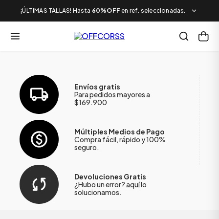
¡ÚLTIMAS TALLAS! Hasta
60%OFF
en ref. seleccionadas.
Envíos gratis
Para pedidos mayores a
$169.900
Múltiples Medios de Pago
Compra fácil, rápido y 100%
seguro.
Devoluciones Gratis
¿Hubo un error?
aquí
lo
solucionamos.