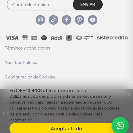
ENVIAR
Términos y condiciones
Nuestras Políticas
Configuración de Cookies
En OFFCORSS utilizamos cookies
Razón Social: C.I HERMECO S.A. NIT: 890924167-6 Dirección: Carrera 50 #
Utilizamos cookies propias y de terceros, de sesión y
7 – 35
persistentes para mejorar la experiencia de usuario. Al
utilizar nuestro sitio web, usted acepta todas las cookies
All rights reserved empowered by
de acuerdo con nuestra política de cookies.
Más
información
Aceptar todo