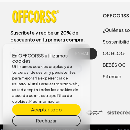
OFFCORSS
¿Quiénes s
Suscríbete y recibe un 20% de
descuento en tu primera compra.
Sostenibili
OC BLOG
ENVIAR
En OFFCORSS utilizamos
cookies
BEBÉS OC
Utilizamos cookies propias y de
terceros, de sesión y persistentes
Sitemap
para mejorar la experiencia de
usuario. Al utilizar nuestro sitio web,
usted acepta todas las cookies de
acuerdo con nuestra política de
cookies.
Más información
Aceptar todo
Rechazar