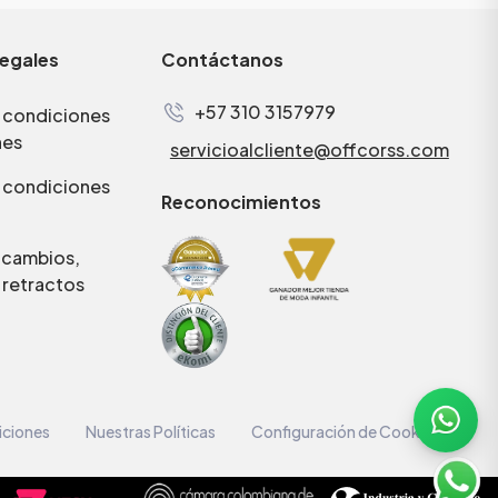
legales
Contáctanos
+57 310 3157979
 condiciones
nes
servicioalcliente@offcorss.com
 condiciones
Reconocimientos
e cambios,
 retractos
iciones
Nuestras Políticas
Configuración de Cookies