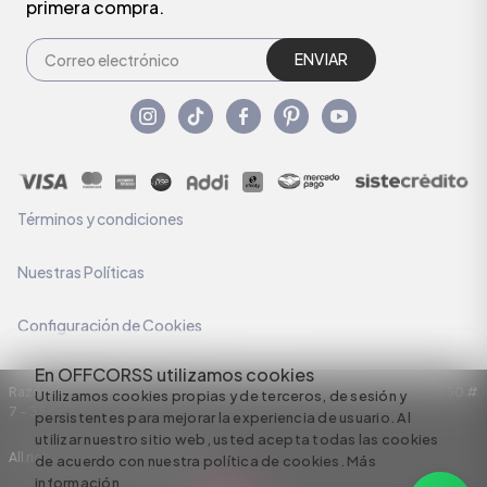
primera compra.
ENVIAR
Términos y condiciones
Nuestras Políticas
Configuración de Cookies
En OFFCORSS utilizamos cookies
Razón Social: C.I HERMECO S.A. NIT: 890924167-6 Dirección: Carrera 50 #
Utilizamos cookies propias y de terceros, de sesión y
7 – 35
persistentes para mejorar la experiencia de usuario. Al
utilizar nuestro sitio web, usted acepta todas las cookies
All rights reserved empowered by
de acuerdo con nuestra política de cookies.
Más
información