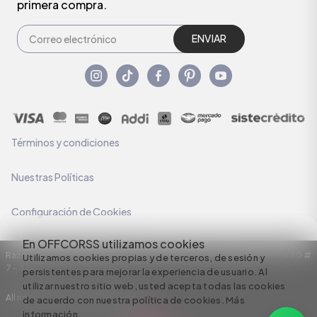
primera compra.
ENVIAR
Términos y condiciones
Nuestras Políticas
Configuración de Cookies
En OFFCORSS utilizamos cookies
Razón Social: C.I HERMECO S.A. NIT: 890924167-6 Dirección: Carrera 50 #
Utilizamos cookies propias y de terceros, de sesión y
7 – 35
persistentes para mejorar la experiencia de usuario. Al
utilizar nuestro sitio web, usted acepta todas las cookies
All rights reserved empowered by
de acuerdo con nuestra política de cookies.
Más
información