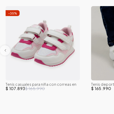
-
35
%
22
23
24
25
26
27
22
2
Tenis casuales para niña con correas en
Tenis deport
28
29
28
2
velcro
velcro
$ 107.893
$ 165.990
$ 165.990