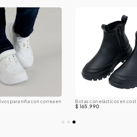
3
24
25
26
27
21
22
23
24
ivos para niña con correa en
Botas con elásticos en cos
9
27
28
29
niña
$ 165.990