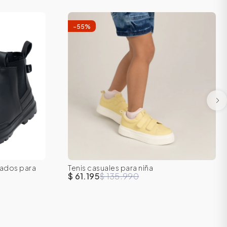
-
55
%
25
26
22
23
24
25
26
27
tados para
Tenis casuales para niña
28
29
$ 61.195
$ 135.990