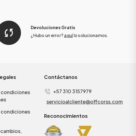
Devoluciones Gratis
¿Hubo un error?
aquí
lo solucionamos.
legales
Contáctanos
+57 310 3157979
 condiciones
nes
servicioalcliente@offcorss.com
 condiciones
Reconocimientos
e cambios,