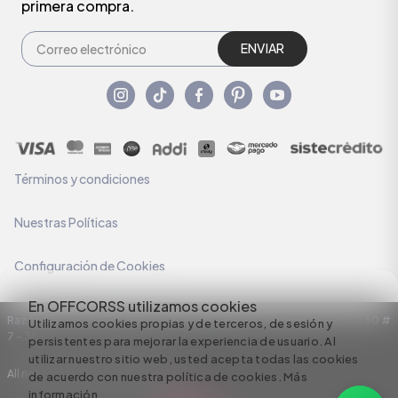
primera compra.
ENVIAR
Términos y condiciones
Nuestras Políticas
Configuración de Cookies
En OFFCORSS utilizamos cookies
Razón Social: C.I HERMECO S.A. NIT: 890924167-6 Dirección: Carrera 50 #
Utilizamos cookies propias y de terceros, de sesión y
7 – 35
persistentes para mejorar la experiencia de usuario. Al
utilizar nuestro sitio web, usted acepta todas las cookies
All rights reserved empowered by
de acuerdo con nuestra política de cookies.
Más
información