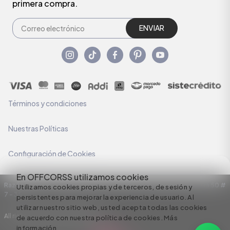
primera compra.
ENVIAR
Términos y condiciones
Nuestras Políticas
Configuración de Cookies
En OFFCORSS utilizamos cookies
Razón Social: C.I HERMECO S.A. NIT: 890924167-6 Dirección: Carrera 50 #
Utilizamos cookies propias y de terceros, de sesión y
7 – 35
persistentes para mejorar la experiencia de usuario. Al
utilizar nuestro sitio web, usted acepta todas las cookies
All rights reserved empowered by
de acuerdo con nuestra política de cookies.
Más
información