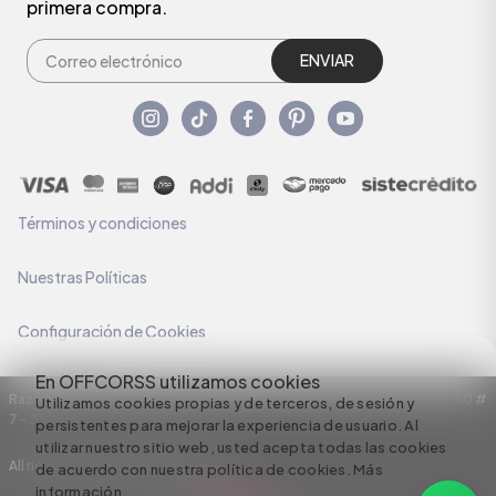
primera compra.
ENVIAR
Términos y condiciones
Nuestras Políticas
Configuración de Cookies
En OFFCORSS utilizamos cookies
Razón Social: C.I HERMECO S.A. NIT: 890924167-6 Dirección: Carrera 50 #
Utilizamos cookies propias y de terceros, de sesión y
7 – 35
persistentes para mejorar la experiencia de usuario. Al
utilizar nuestro sitio web, usted acepta todas las cookies
All rights reserved empowered by
de acuerdo con nuestra política de cookies.
Más
información