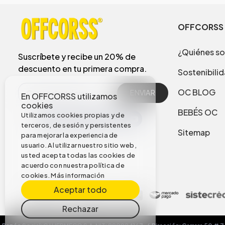
OFFCORSS
¿Quiénes s
Suscríbete y recibe un 20% de
descuento en tu primera compra.
Sostenibili
OC BLOG
ENVIAR
En OFFCORSS utilizamos
cookies
BEBÉS OC
Utilizamos cookies propias y de
terceros, de sesión y persistentes
Sitemap
para mejorar la experiencia de
usuario. Al utilizar nuestro sitio web,
usted acepta todas las cookies de
acuerdo con nuestra política de
cookies.
Más información
Aceptar todo
Rechazar