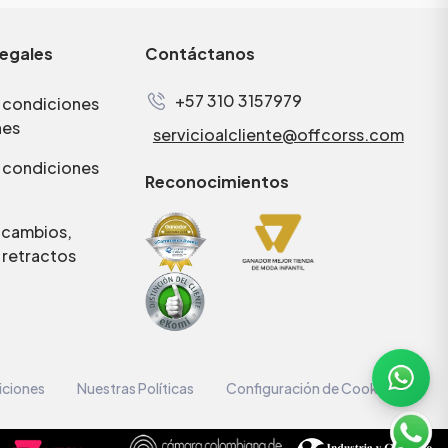
legales
Contáctanos
+57 310 3157979
 condiciones
nes
servicioalcliente@offcorss.com
 condiciones
Reconocimientos
e cambios,
 retractos
iciones
Nuestras Políticas
Configuración de Cookies