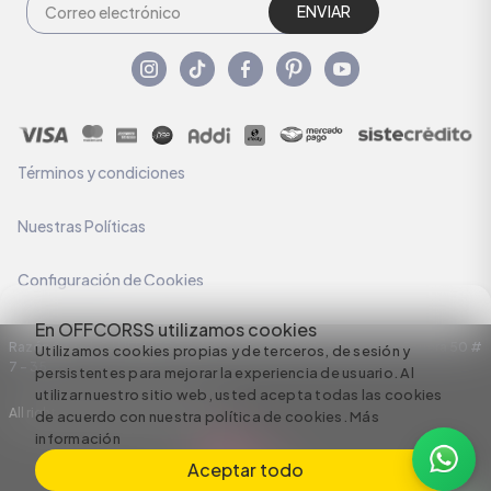
ENVIAR
Términos y condiciones
Nuestras Políticas
Configuración de Cookies
En OFFCORSS utilizamos cookies
Razón Social: C.I HERMECO S.A. NIT: 890924167-6 Dirección: Carrera 50 #
Utilizamos cookies propias y de terceros, de sesión y
7 – 35
persistentes para mejorar la experiencia de usuario. Al
utilizar nuestro sitio web, usted acepta todas las cookies
All rights reserved empowered by
de acuerdo con nuestra política de cookies.
Más
información
Aceptar todo