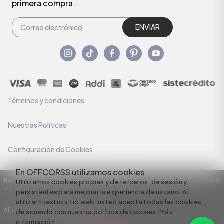
primera compra.
ENVIAR
Términos y condiciones
Nuestras Políticas
Configuración de Cookies
En OFFCORSS utilizamos cookies
Razón Social: C.I HERMECO S.A. NIT: 890924167-6 Dirección: Carrera 50 #
Utilizamos cookies propias y de terceros, de sesión y
7 – 35
persistentes para mejorar la experiencia de usuario. Al
utilizar nuestro sitio web, usted acepta todas las cookies
All rights reserved empowered by
de acuerdo con nuestra política de cookies.
Más
información