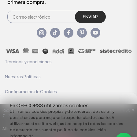
primera compra.
ENVIAR
Términos y condiciones
Nuestras Políticas
Configuración de Cookies
En OFFCORSS utilizamos cookies
Razón Social: C.I HERMECO S.A. NIT: 890924167-6 Dirección: Carrera 50 #
Utilizamos cookies propias y de terceros, de sesión y
7 – 35
persistentes para mejorar la experiencia de usuario. Al
utilizar nuestro sitio web, usted acepta todas las cookies
All rights reserved empowered by
de acuerdo con nuestra política de cookies.
Más
información