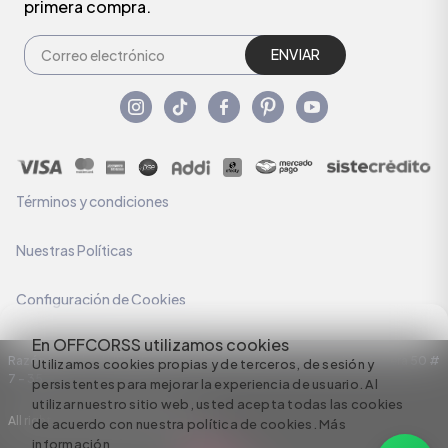
primera compra.
ENVIAR
Términos y condiciones
Nuestras Políticas
Configuración de Cookies
En OFFCORSS utilizamos cookies
Razón Social: C.I HERMECO S.A. NIT: 890924167-6 Dirección: Carrera 50 #
Utilizamos cookies propias y de terceros, de sesión y
7 – 35
persistentes para mejorar la experiencia de usuario. Al
utilizar nuestro sitio web, usted acepta todas las cookies
All rights reserved empowered by
de acuerdo con nuestra política de cookies.
Más
información