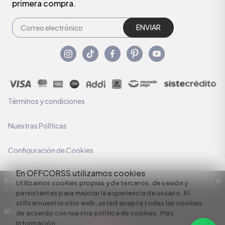
primera compra.
ENVIAR
Términos y condiciones
Nuestras Políticas
Configuración de Cookies
En OFFCORSS utilizamos cookies
Razón Social: C.I HERMECO S.A. NIT: 890924167-6 Dirección: Carrera 50 #
Utilizamos cookies propias y de terceros, de sesión y
7 – 35
persistentes para mejorar la experiencia de usuario. Al
utilizar nuestro sitio web, usted acepta todas las cookies
All rights reserved empowered by
de acuerdo con nuestra política de cookies.
Más
información