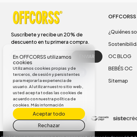
OFFCORSS
¿Quiénes s
Suscríbete y recibe un 20% de
descuento en tu primera compra.
Sostenibili
OC BLOG
En OFFCORSS utilizamos
ENVIAR
cookies
BEBÉS OC
Utilizamos cookies propias y de
terceros, de sesión y persistentes
Sitemap
para mejorar la experiencia de
usuario. Al utilizar nuestro sitio web,
usted acepta todas las cookies de
acuerdo con nuestra política de
cookies.
Más información
Aceptar todo
Rechazar