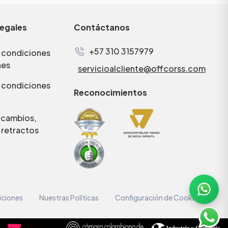
legales
Contáctanos
+57 310 3157979
 condiciones
nes
servicioalcliente@offcorss.com
 condiciones
Reconocimientos
e cambios,
 retractos
iciones
Nuestras Políticas
Configuración de Cookies