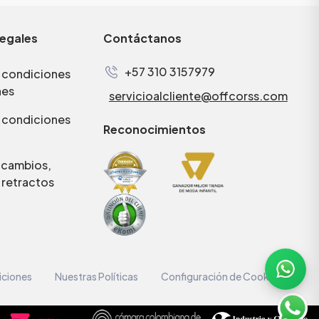
legales
Contáctanos
+57 310 3157979
 condiciones
nes
servicioalcliente@offcorss.com
 condiciones
Reconocimientos
e cambios,
 retractos
iciones
Nuestras Políticas
Configuración de Cookies