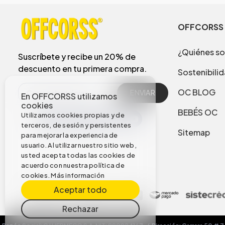
OFFCORSS
¿Quiénes s
Suscríbete y recibe un 20% de
descuento en tu primera compra.
Sostenibili
OC BLOG
ENVIAR
En OFFCORSS utilizamos
cookies
BEBÉS OC
Utilizamos cookies propias y de
terceros, de sesión y persistentes
Sitemap
para mejorar la experiencia de
usuario. Al utilizar nuestro sitio web,
usted acepta todas las cookies de
acuerdo con nuestra política de
cookies.
Más información
Aceptar todo
Rechazar