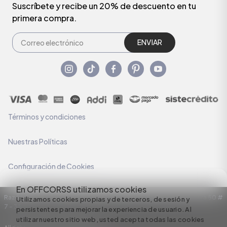
Suscríbete y recibe un 20% de descuento en tu
primera compra.
ENVIAR
Términos y condiciones
Nuestras Políticas
Configuración de Cookies
En OFFCORSS utilizamos cookies
Razón Social: C.I HERMECO S.A. NIT: 890924167-6 Dirección: Carrera 50 #
Utilizamos cookies propias y de terceros, de sesión y
7 – 35
persistentes para mejorar la experiencia de usuario. Al
utilizar nuestro sitio web, usted acepta todas las cookies