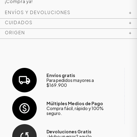
¡Compra ya!
ENVÍOS Y DEVOLUCIONES
+
CUIDADOS
+
ORIGEN
+
Envíos gratis
Para pedidos mayores a
$169.900
ÁSICOS
Múltiples Medios de Pago
Compra fácil, rápido y 100%
ÁSICOS
seguro.
ÁSICOS
ÁSICOS
Devoluciones Gratis
¿Hubo un error?
aquí
lo