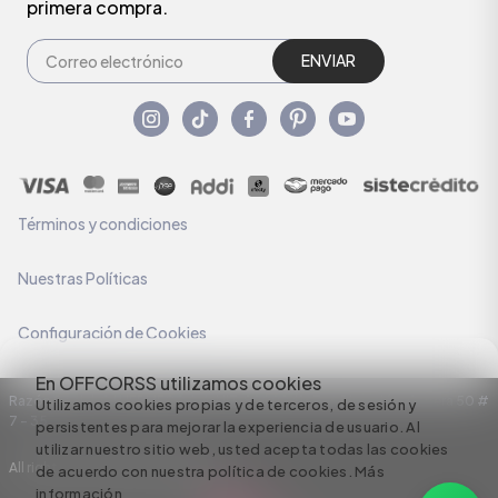
primera compra.
ENVIAR
Términos y condiciones
Nuestras Políticas
Configuración de Cookies
En OFFCORSS utilizamos cookies
Razón Social: C.I HERMECO S.A. NIT: 890924167-6 Dirección: Carrera 50 #
Utilizamos cookies propias y de terceros, de sesión y
7 – 35
persistentes para mejorar la experiencia de usuario. Al
utilizar nuestro sitio web, usted acepta todas las cookies
All rights reserved empowered by
de acuerdo con nuestra política de cookies.
Más
información