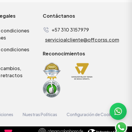
legales
Contáctanos
+57 310 3157979
 condiciones
nes
servicioalcliente@offcorss.com
 condiciones
Reconocimientos
e cambios,
 retractos
iciones
Nuestras Políticas
Configuración de Cookies