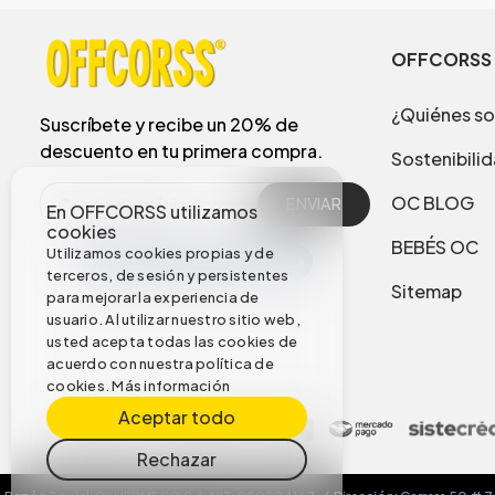
OFFCORSS
¿Quiénes s
Suscríbete y recibe un 20% de
descuento en tu primera compra.
Sostenibili
OC BLOG
ENVIAR
En OFFCORSS utilizamos
cookies
BEBÉS OC
Utilizamos cookies propias y de
terceros, de sesión y persistentes
Sitemap
para mejorar la experiencia de
usuario. Al utilizar nuestro sitio web,
usted acepta todas las cookies de
acuerdo con nuestra política de
cookies.
Más información
Aceptar todo
Rechazar