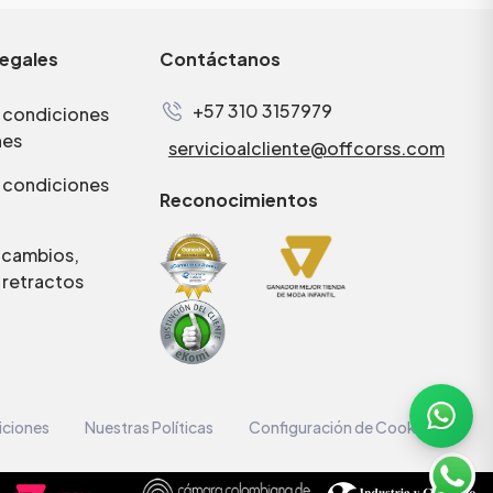
legales
Contáctanos
+57 310 3157979
 condiciones
nes
servicioalcliente@offcorss.com
 condiciones
Reconocimientos
e cambios,
 retractos
iciones
Nuestras Políticas
Configuración de Cookies