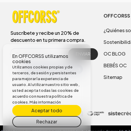
OFFCORSS
¿Quiénes s
Suscríbete y recibe un 20% de
descuento en tu primera compra.
Sostenibili
OC BLOG
ENVIAR
En OFFCORSS utilizamos
cookies
BEBÉS OC
Utilizamos cookies propias y de
terceros, de sesión y persistentes
Sitemap
para mejorar la experiencia de
usuario. Al utilizar nuestro sitio web,
usted acepta todas las cookies de
acuerdo con nuestra política de
cookies.
Más información
Aceptar todo
Rechazar