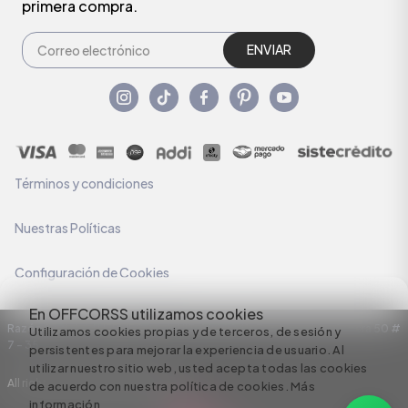
primera compra.
ENVIAR
Términos y condiciones
Nuestras Políticas
Configuración de Cookies
En OFFCORSS utilizamos cookies
Razón Social: C.I HERMECO S.A. NIT: 890924167-6 Dirección: Carrera 50 #
Utilizamos cookies propias y de terceros, de sesión y
7 – 35
persistentes para mejorar la experiencia de usuario. Al
utilizar nuestro sitio web, usted acepta todas las cookies
All rights reserved empowered by
de acuerdo con nuestra política de cookies.
Más
información