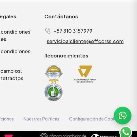
legales
Contáctanos
+57 310 3157979
 condiciones
nes
servicioalcliente@offcorss.com
 condiciones
Reconocimientos
e cambios,
 retractos
iciones
Nuestras Políticas
Configuración de Cookies