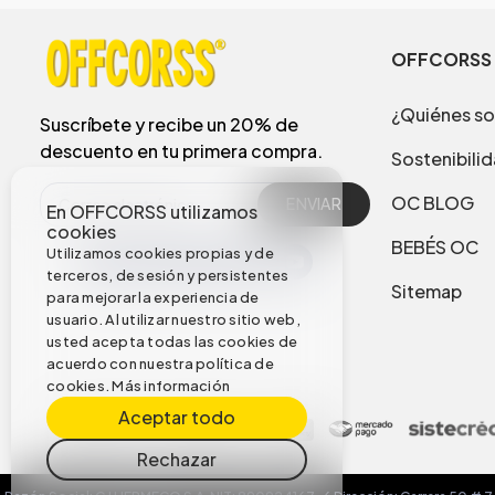
OFFCORSS
¿Quiénes s
Suscríbete y recibe un 20% de
descuento en tu primera compra.
Sostenibili
OC BLOG
ENVIAR
En OFFCORSS utilizamos
cookies
BEBÉS OC
Utilizamos cookies propias y de
terceros, de sesión y persistentes
Sitemap
para mejorar la experiencia de
usuario. Al utilizar nuestro sitio web,
usted acepta todas las cookies de
acuerdo con nuestra política de
cookies.
Más información
Aceptar todo
Rechazar