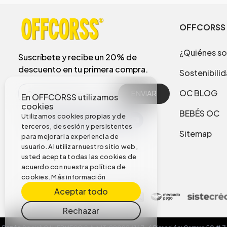
OFFCORSS
¿Quiénes s
Suscríbete y recibe un 20% de
descuento en tu primera compra.
Sostenibili
OC BLOG
ENVIAR
En OFFCORSS utilizamos
cookies
BEBÉS OC
Utilizamos cookies propias y de
terceros, de sesión y persistentes
Sitemap
para mejorar la experiencia de
usuario. Al utilizar nuestro sitio web,
usted acepta todas las cookies de
acuerdo con nuestra política de
cookies.
Más información
Aceptar todo
Rechazar