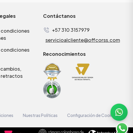
legales
Contáctanos
+57 310 3157979
 condiciones
nes
servicioalcliente@offcorss.com
 condiciones
Reconocimientos
e cambios,
 retractos
iciones
Nuestras Políticas
Configuración de Cookies