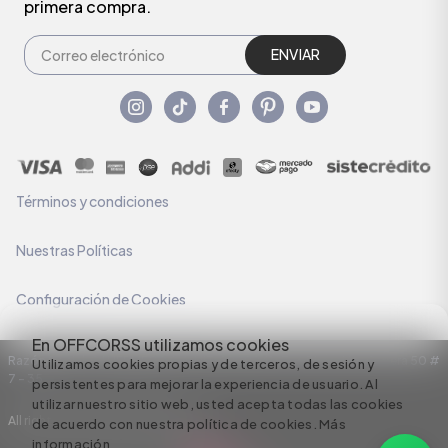
primera compra.
ENVIAR
Términos y condiciones
Nuestras Políticas
Configuración de Cookies
En OFFCORSS utilizamos cookies
Razón Social: C.I HERMECO S.A. NIT: 890924167-6 Dirección: Carrera 50 #
Utilizamos cookies propias y de terceros, de sesión y
7 – 35
persistentes para mejorar la experiencia de usuario. Al
utilizar nuestro sitio web, usted acepta todas las cookies
All rights reserved empowered by
de acuerdo con nuestra política de cookies.
Más
información