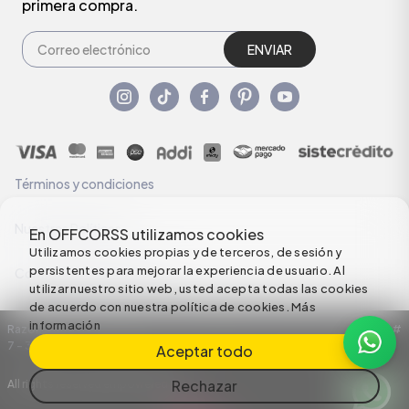
primera compra.
ENVIAR
Términos y condiciones
Nuestras Políticas
En OFFCORSS utilizamos cookies
Utilizamos cookies propias y de terceros, de sesión y
persistentes para mejorar la experiencia de usuario. Al
Configuración de Cookies
utilizar nuestro sitio web, usted acepta todas las cookies
de acuerdo con nuestra política de cookies.
Más
información
Razón Social: C.I HERMECO S.A. NIT: 890924167-6 Dirección: Carrera 50 #
7 – 35
Aceptar todo
Rechazar
All rights reserved empowered by