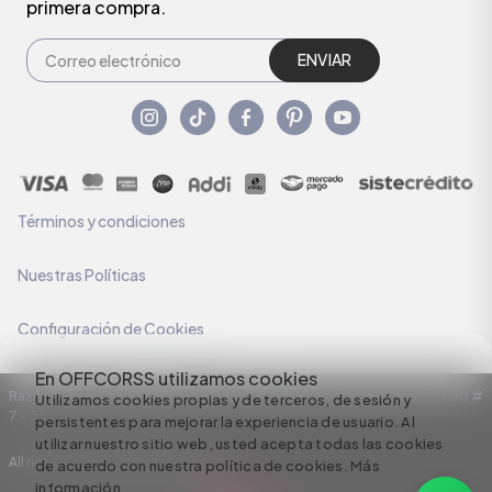
primera compra.
ENVIAR
Términos y condiciones
Nuestras Políticas
Configuración de Cookies
En OFFCORSS utilizamos cookies
Razón Social: C.I HERMECO S.A. NIT: 890924167-6 Dirección: Carrera 50 #
Utilizamos cookies propias y de terceros, de sesión y
7 – 35
persistentes para mejorar la experiencia de usuario. Al
utilizar nuestro sitio web, usted acepta todas las cookies
All rights reserved empowered by
de acuerdo con nuestra política de cookies.
Más
información