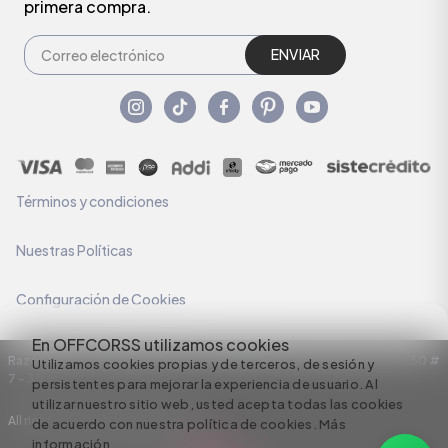
primera compra.
ENVIAR
Términos y condiciones
Nuestras Políticas
Configuración de Cookies
En OFFCORSS utilizamos cookies
Razón Social: C.I HERMECO S.A. NIT: 890924167-6 Dirección: Carrera 50 #
Utilizamos cookies propias y de terceros, de sesión y
7 – 35
persistentes para mejorar la experiencia de usuario. Al
utilizar nuestro sitio web, usted acepta todas las cookies
All rights reserved empowered by
de acuerdo con nuestra política de cookies.
Más
información