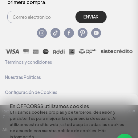
primera compra.
ENVIAR
Términos y condiciones
Nuestras Políticas
Configuración de Cookies
En OFFCORSS utilizamos cookies
Razón Social: C.I HERMECO S.A. NIT: 890924167-6 Dirección: Carrera 50 #
Utilizamos cookies propias y de terceros, de sesión y
7 – 35
persistentes para mejorar la experiencia de usuario. Al
utilizar nuestro sitio web, usted acepta todas las cookies
All rights reserved empowered by
de acuerdo con nuestra política de cookies.
Más
información