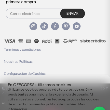
primera compra.
ENVIAR
Términos y condiciones
Nuestras Políticas
Configuración de Cookies
En OFFCORSS utilizamos cookies
Razón Social: C.I HERMECO S.A. NIT: 890924167-6 Dirección: Carrera 50 #
Utilizamos cookies propias y de terceros, de sesión y
7 – 35
persistentes para mejorar la experiencia de usuario. Al
utilizar nuestro sitio web, usted acepta todas las cookies
All rights reserved empowered by
de acuerdo con nuestra política de cookies.
Más
información