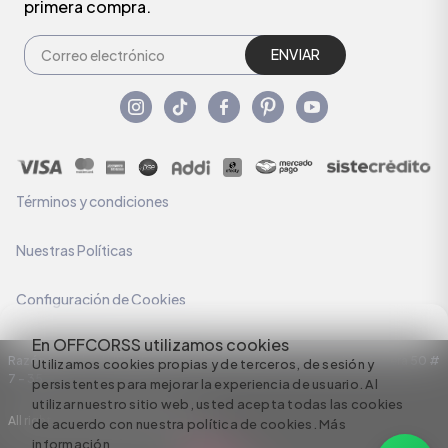
primera compra.
ENVIAR
Términos y condiciones
Nuestras Políticas
Configuración de Cookies
En OFFCORSS utilizamos cookies
Razón Social: C.I HERMECO S.A. NIT: 890924167-6 Dirección: Carrera 50 #
Utilizamos cookies propias y de terceros, de sesión y
7 – 35
persistentes para mejorar la experiencia de usuario. Al
utilizar nuestro sitio web, usted acepta todas las cookies
All rights reserved empowered by
de acuerdo con nuestra política de cookies.
Más
información