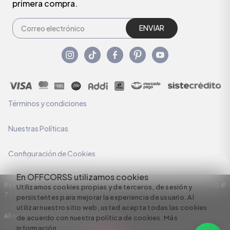
primera compra.
ENVIAR
Términos y condiciones
Nuestras Políticas
Configuración de Cookies
En OFFCORSS utilizamos cookies
Razón Social: C.I HERMECO S.A. NIT: 890924167-6 Dirección: Carrera 50 #
Utilizamos cookies propias y de terceros, de sesión y
7 – 35
persistentes para mejorar la experiencia de usuario. Al
utilizar nuestro sitio web, usted acepta todas las cookies
All rights reserved empowered by
de acuerdo con nuestra política de cookies.
Más
información