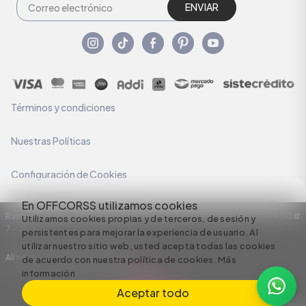
ENVIAR
Términos y condiciones
Nuestras Políticas
Configuración de Cookies
En OFFCORSS utilizamos cookies
Razón Social: C.I HERMECO S.A. NIT: 890924167-6 Dirección: Carrera 50 #
Utilizamos cookies propias y de terceros, de sesión y
7 – 35
persistentes para mejorar la experiencia de usuario. Al
utilizar nuestro sitio web, usted acepta todas las cookies
All rights reserved empowered by
de acuerdo con nuestra política de cookies.
Más
información
Aceptar todo