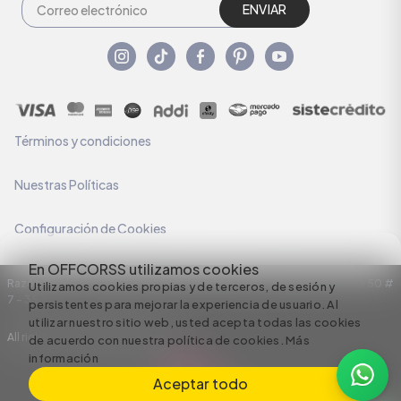
ENVIAR
Términos y condiciones
Nuestras Políticas
Configuración de Cookies
En OFFCORSS utilizamos cookies
Razón Social: C.I HERMECO S.A. NIT: 890924167-6 Dirección: Carrera 50 #
Utilizamos cookies propias y de terceros, de sesión y
7 – 35
persistentes para mejorar la experiencia de usuario. Al
utilizar nuestro sitio web, usted acepta todas las cookies
All rights reserved empowered by
de acuerdo con nuestra política de cookies.
Más
información
Aceptar todo