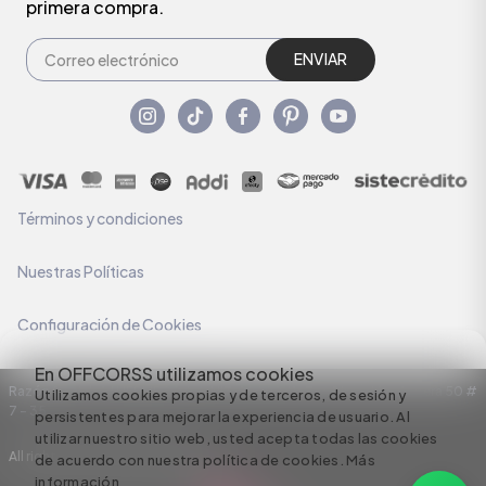
primera compra.
ENVIAR
Términos y condiciones
Nuestras Políticas
Configuración de Cookies
En OFFCORSS utilizamos cookies
Razón Social: C.I HERMECO S.A. NIT: 890924167-6 Dirección: Carrera 50 #
Utilizamos cookies propias y de terceros, de sesión y
7 – 35
persistentes para mejorar la experiencia de usuario. Al
utilizar nuestro sitio web, usted acepta todas las cookies
All rights reserved empowered by
de acuerdo con nuestra política de cookies.
Más
información