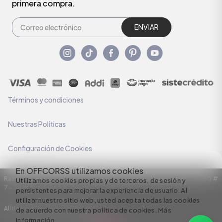
primera compra.
ENVIAR
Términos y condiciones
Nuestras Políticas
Configuración de Cookies
En OFFCORSS utilizamos cookies
Razón Social: C.I HERMECO S.A. NIT: 890924167-6 Dirección: Carrera 50 #
Utilizamos cookies propias y de terceros, de sesión y
7 – 35
persistentes para mejorar la experiencia de usuario. Al
utilizar nuestro sitio web, usted acepta todas las cookies
All rights reserved empowered by
de acuerdo con nuestra política de cookies.
Más
información