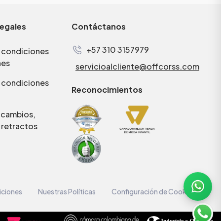
legales
Contáctanos
+57 310 3157979
 condiciones
nes
servicioalcliente@offcorss.com
 condiciones
Reconocimientos
e cambios,
 retractos
iciones
Nuestras Políticas
Configuración de Cookies