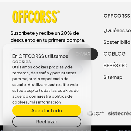
OFFCORSS
¿Quiénes s
Suscríbete y recibe un 20% de
descuento en tu primera compra.
Sostenibili
OC BLOG
ENVIAR
En OFFCORSS utilizamos
cookies
BEBÉS OC
Utilizamos cookies propias y de
terceros, de sesión y persistentes
Sitemap
para mejorar la experiencia de
usuario. Al utilizar nuestro sitio web,
usted acepta todas las cookies de
acuerdo con nuestra política de
cookies.
Más información
Aceptar todo
Rechazar