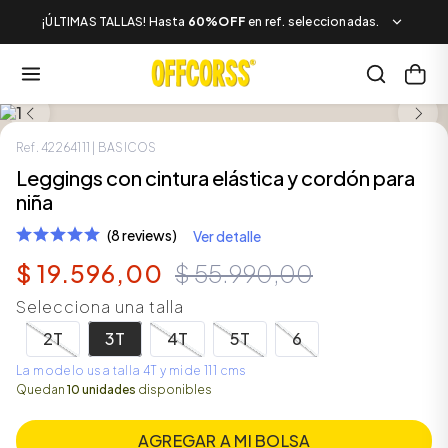
¡ÚLTIMAS TALLAS! Hasta
60%OFF
en ref. seleccionadas.
LOOK COMPLETO
Ref.
42264111
| BASICOS
Leggings con cintura elástica y cordón para
niña
(8 reviews)
Ver detalle
$
19
.
596
,
00
$
55
.
990
,
00
Selecciona una talla
2T
3T
4T
5T
6
La modelo usa talla 4T y mide 111 cms
Quedan
10 unidades
disponibles
AGREGAR A MI BOLSA