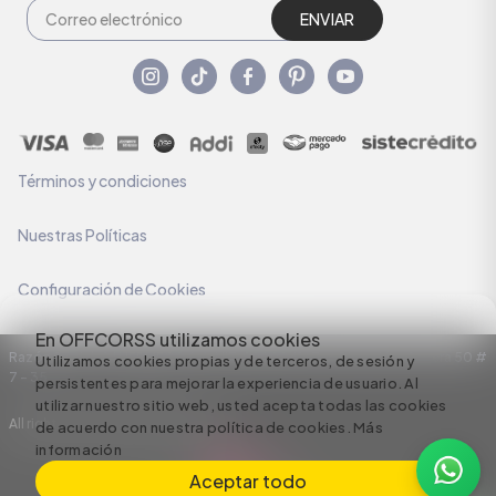
ENVIAR
Términos y condiciones
Nuestras Políticas
Configuración de Cookies
En OFFCORSS utilizamos cookies
Razón Social: C.I HERMECO S.A. NIT: 890924167-6 Dirección: Carrera 50 #
Utilizamos cookies propias y de terceros, de sesión y
7 – 35
persistentes para mejorar la experiencia de usuario. Al
utilizar nuestro sitio web, usted acepta todas las cookies
All rights reserved empowered by
de acuerdo con nuestra política de cookies.
Más
información
Aceptar todo