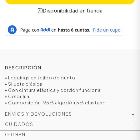
Disponibilidad en tienda
DESCRIPCIÓN
• Leggings en tejido de punto
• Silueta clásica
• Con cintura elástica y cordón funcional
ÁSICOS
• Color lila
• Composición: 95% algodón 5% elastano
ENVÍOS Y DEVOLUCIONES
+
ÁSICOS
ÁSICOS
CUIDADOS
+
ÁSICOS
ORIGEN
+