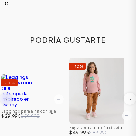
0
PODRÍA GUSTARTE
-
50
%
-
50
%
Leggings para niña con tela
estampada inspirado en Disney
$ 29.995
$ 59.990
Sudadera para niña silueta
clásica
$ 49.995
$ 99.990