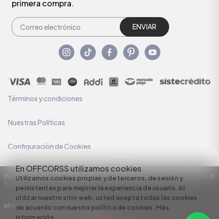
primera compra.
ENVIAR
Términos y condiciones
Nuestras Políticas
Configuración de Cookies
En OFFCORSS utilizamos cookies
Razón Social: C.I HERMECO S.A. NIT: 890924167-6 Dirección: Carrera 50 #
Utilizamos cookies propias y de terceros, de sesión y
7 – 35
persistentes para mejorar la experiencia de usuario. Al
utilizar nuestro sitio web, usted acepta todas las cookies
All rights reserved empowered by
de acuerdo con nuestra política de cookies.
Más
información