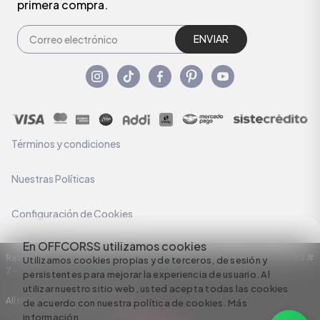
primera compra.
ENVIAR
Términos y condiciones
Nuestras Políticas
Configuración de Cookies
En OFFCORSS utilizamos cookies
Razón Social: C.I HERMECO S.A. NIT: 890924167-6 Dirección: Carrera 50 #
Utilizamos cookies propias y de terceros, de sesión y
7 – 35
persistentes para mejorar la experiencia de usuario. Al
utilizar nuestro sitio web, usted acepta todas las cookies
All rights reserved empowered by
de acuerdo con nuestra política de cookies.
Más
información