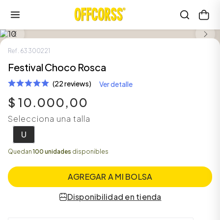
Ref.
63300221
Festival Choco Rosca
(22 reviews)
Ver detalle
$
10
.
000
,
00
Selecciona una talla
U
Quedan
100 unidades
disponibles
AGREGAR A MI BOLSA
Disponibilidad en tienda