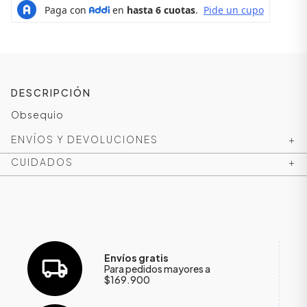
DESCRIPCIÓN
Obsequio
ENVÍOS Y DEVOLUCIONES
+
CUIDADOS
+
ÁSICOS
ÁSICOS
Envíos gratis
ÁSICOS
Para pedidos mayores a
$169.900
ÁSICOS