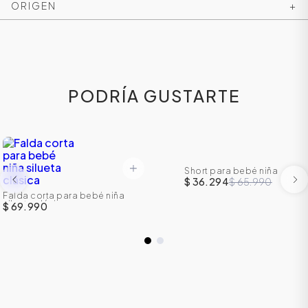
ORIGEN
+
PODRÍA GUSTARTE
Short para bebé niña
$ 36.294
$ 65.990
-
45
%
Falda corta para bebé niña
ÁSICOS
silueta clásica
$ 69.990
ÁSICOS
ÁSICOS
ÁSICOS