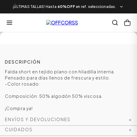
¡ÚLTIMAS TALLAS! Hasta
60%OFF
en ref. seleccionadas.
SALE
DESCRIPCIÓN
Falda short en tejido plano con hiladilla interna.
Pensado para días llenos de frescura y estilo.
-Color rosado
Composición: 50% algodón 50% viscosa.
¡Compra ya!
ENVÍOS Y DEVOLUCIONES
+
CUIDADOS
+