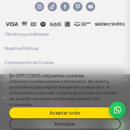
Términos y condiciones
Nuestras Políticas
Configuración de Cookies
En OFFCORSS utilizamos cookies
Razón Social: C.I HERMECO S.A. NIT: 890924167-6 Dirección: Carrera 50 #
Utilizamos cookies propias y de terceros, de sesión y
7 – 35
persistentes para mejorar la experiencia de usuario. Al
utilizar nuestro sitio web, usted acepta todas las cookies
All rights reserved empowered by
de acuerdo con nuestra política de cookies.
Más
información
Aceptar todo
Rechazar