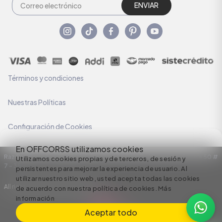
ENVIAR
Términos y condiciones
Nuestras Políticas
Configuración de Cookies
En OFFCORSS utilizamos cookies
Razón Social: C.I HERMECO S.A. NIT: 890924167-6 Dirección: Carrera 50 #
Utilizamos cookies propias y de terceros, de sesión y
7 – 35
persistentes para mejorar la experiencia de usuario. Al
utilizar nuestro sitio web, usted acepta todas las cookies
All rights reserved empowered by
de acuerdo con nuestra política de cookies.
Más
información
Aceptar todo