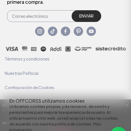
primera compra.
ENVIAR
Términos y condiciones
Nuestras Políticas
Configuración de Cookies
En OFFCORSS utilizamos cookies
Razón Social: C.I HERMECO S.A. NIT: 890924167-6 Dirección: Carrera 50 #
Utilizamos cookies propias y de terceros, de sesión y
7 – 35
persistentes para mejorar la experiencia de usuario. Al
utilizar nuestro sitio web, usted acepta todas las cookies
All rights reserved empowered by
de acuerdo con nuestra política de cookies.
Más
información