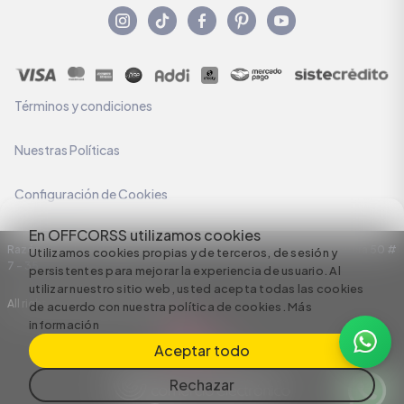
Términos y condiciones
Nuestras Políticas
Configuración de Cookies
En OFFCORSS utilizamos cookies
Razón Social: C.I HERMECO S.A. NIT: 890924167-6 Dirección: Carrera 50 #
Utilizamos cookies propias y de terceros, de sesión y
7 – 35
persistentes para mejorar la experiencia de usuario. Al
utilizar nuestro sitio web, usted acepta todas las cookies
All rights reserved empowered by
de acuerdo con nuestra política de cookies.
Más
información
Aceptar todo
Rechazar