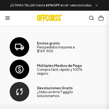
¡ÚLTIMAS TALLAS! Hasta
60%OFF
en ref. seleccionadas.
Envíos gratis
Para pedidos mayores a
$169.900
Múltiples Medios de Pago
Compra fácil, rápido y 100%
seguro.
Devoluciones Gratis
¿Hubo un error?
aquí
lo
solucionamos.