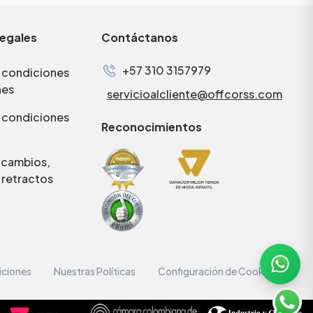
legales
Contáctanos
+57 310 3157979
 condiciones
nes
servicioalcliente@offcorss.com
 condiciones
Reconocimientos
e cambios,
 retractos
iciones
Nuestras Políticas
Configuración de Cookies