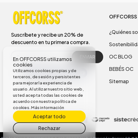
OFFCORSS
¿Quiénes s
Suscríbete y recibe un 20% de
descuento en tu primera compra.
Sostenibili
OC BLOG
ENVIAR
En OFFCORSS utilizamos
cookies
BEBÉS OC
Utilizamos cookies propias y de
terceros, de sesión y persistentes
Sitemap
para mejorar la experiencia de
usuario. Al utilizar nuestro sitio web,
usted acepta todas las cookies de
acuerdo con nuestra política de
cookies.
Más información
Aceptar todo
Rechazar