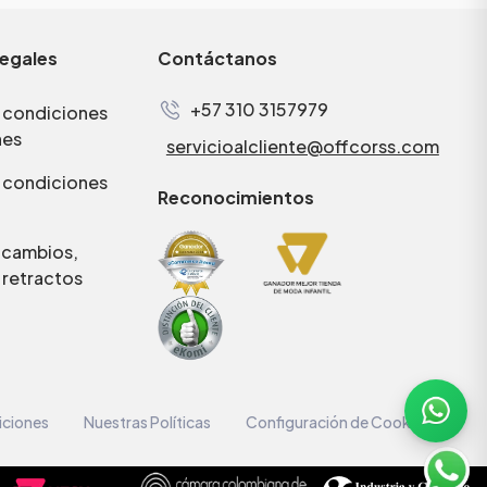
legales
Contáctanos
+57 310 3157979
 condiciones
nes
servicioalcliente@offcorss.com
 condiciones
Reconocimientos
e cambios,
 retractos
iciones
Nuestras Políticas
Configuración de Cookies