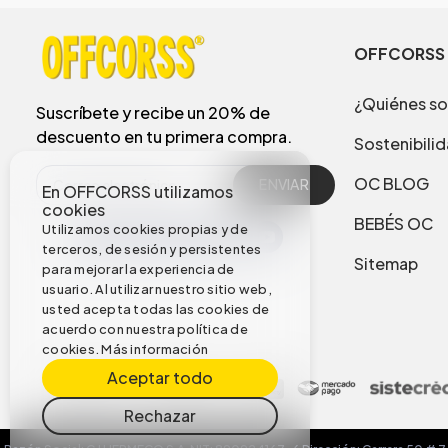
OFFCORSS
¿Quiénes s
Suscríbete y recibe un 20% de
descuento en tu primera compra.
Sostenibili
OC BLOG
ENVIAR
En OFFCORSS utilizamos
cookies
BEBÉS OC
Utilizamos cookies propias y de
terceros, de sesión y persistentes
Sitemap
para mejorar la experiencia de
usuario. Al utilizar nuestro sitio web,
usted acepta todas las cookies de
acuerdo con nuestra política de
cookies.
Más información
Aceptar todo
Rechazar