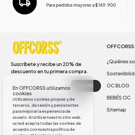
Para pedidos mayores a $169.900
OFFCORSS
¿Quiénes s
Suscríbete y recibe un 20% de
descuento en tu primera compra.
Sostenibili
OC BLOG
ENVIAR
En OFFCORSS utilizamos
cookies
BEBÉS OC
Utilizamos cookies propias y de
terceros, de sesión y persistentes
Sitemap
para mejorar la experiencia de
usuario. Al utilizar nuestro sitio web,
usted acepta todas las cookies de
acuerdo con nuestra política de