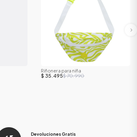
Riñonera para niña
L
U
$ 35.495
$ 70.990
Devoluciones Gratis