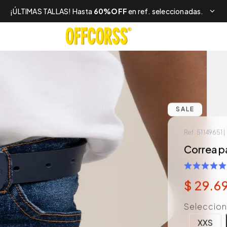
¡ÚLTIMAS TALLAS! Hasta
60%OFF
en ref. seleccionadas.
SALE
Ref.
51149651
|
Correa p
$
29
.
6
Selecciona
XXS