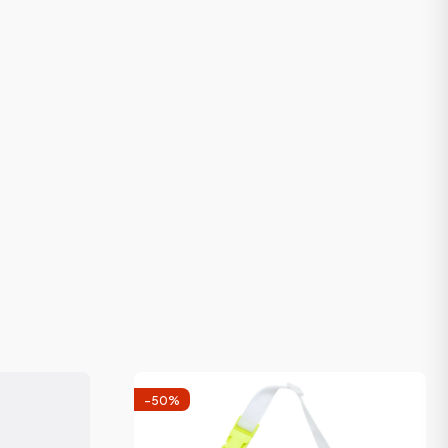
-
50
%