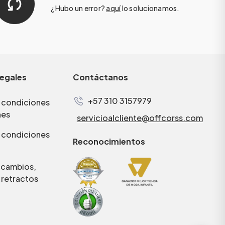
¿Hubo un error?
aquí
lo solucionamos.
legales
Contáctanos
+57 310 3157979
 condiciones
nes
servicioalcliente@offcorss.com
 condiciones
Reconocimientos
e cambios,
 retractos