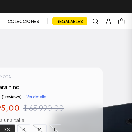
COLECCIONES
REGALABLES
 MODA
ara niño
(1 reviews)
Ver detalle
95
,
00
$
65
.
990
,
00
 una talla
XS
S
M
L