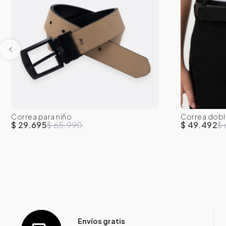
Correa para niño
Correa dobl
XXS
XS
S
M
L
XXS
$ 29.695
$ 65.990
$ 49.492
$
Envíos gratis