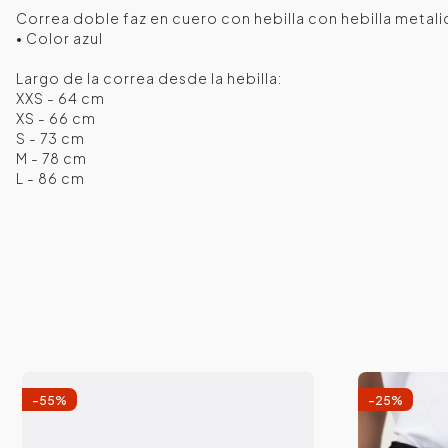
Correa doble faz en cuero con hebilla con hebilla metali
• Color azul
Largo de la correa desde la hebilla:
XXS - 64 cm
XS - 66 cm
S - 73 cm
M - 78 cm
L - 86 cm
-
55
%
-
25
%