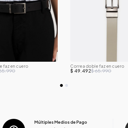
e faz en cuero
Correa doble faz en cuero
XS
S
M
L
XXS
XS
S
M
 65.990
$ 49.492
$ 65.990
Múltiples Medios de Pago